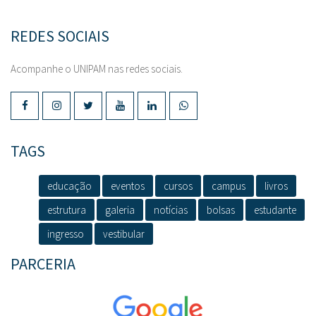
REDES SOCIAIS
Acompanhe o UNIPAM nas redes sociais.
TAGS
educação
eventos
cursos
campus
livros
estrutura
galeria
notícias
bolsas
estudante
ingresso
vestibular
PARCERIA