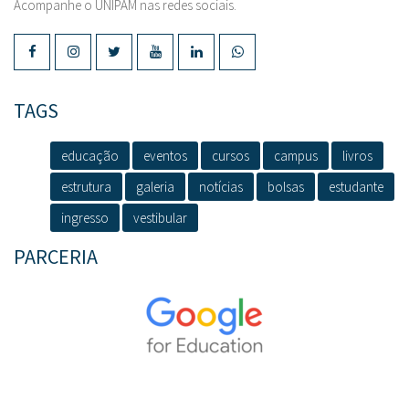
Acompanhe o UNIPAM nas redes sociais.
TAGS
educação
eventos
cursos
campus
livros
estrutura
galeria
notícias
bolsas
estudante
ingresso
vestibular
PARCERIA