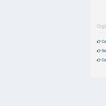
Órgã
Co
Si
Co