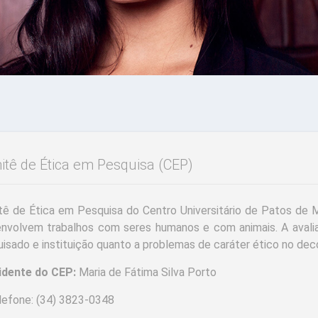
tê de Ética em Pesquisa (CEP)
ê de Ética em Pesquisa do Centro Universitário de Patos de M
nvolvem trabalhos com seres humanos e com animais. A avalia
isado e instituição quanto a problemas de caráter ético no dec
idente do CEP:
Maria de Fátima Silva Porto
efone: (34) 3823-0348