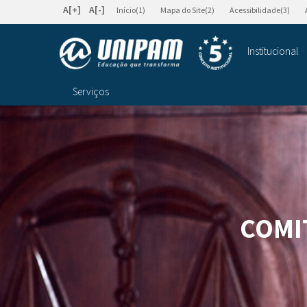
A[+]
A[-]
Início(1)
Mapa do Site(2)
Acessibilidade(3)
Institucional
Serviços
COMIT