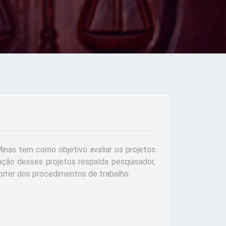
inas tem como objetivo avaliar os projetos
ção desses projetos respalda pesquisador,
orrer dos procedimentos de trabalho.