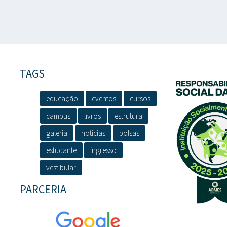
TAGS
educação
eventos
cursos
campus
livros
estrutura
galeria
notícias
bolsas
estudante
ingresso
vestibular
PARCERIA