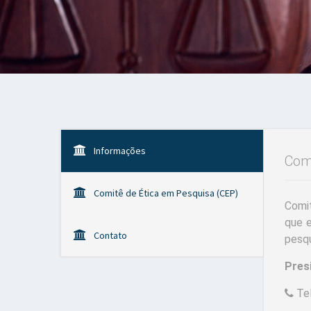
Informações
Comi
Comitê de Ética em Pesquisa (CEP)
Comit
que e
Contato
pesqu
Pres
Tel