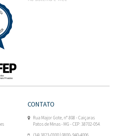
CONTATO
Rua Major Gote, n° 808 - Caiçaras
tes
Patos de Minas - MG - CEP: 38702-054.
(34) 3823-0300 | 0800- 940-4006