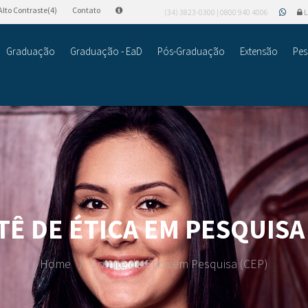
Alto Contraste(4)
Contato
(34) 3823-0300 | 0800 940 4006
L
Graduação
Graduação - EaD
Pós-Graduação
Extensão
Pes
Ê DE ÉTICA EM PESQUISA
Home
Comitê de Ética em Pesquisa (CEP)