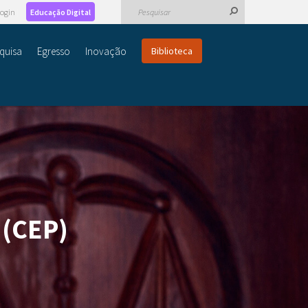
ogin
Educação Digital
quisa
Egresso
Inovação
Biblioteca
 (CEP)