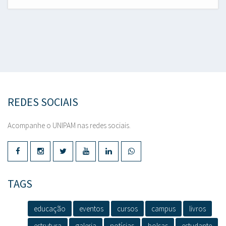
REDES SOCIAIS
Acompanhe o UNIPAM nas redes sociais.
TAGS
educação
eventos
cursos
campus
livros
estrutura
galeria
notícias
bolsas
estudante