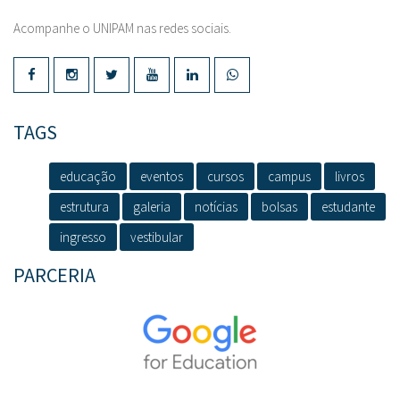
Acompanhe o UNIPAM nas redes sociais.
TAGS
educação
eventos
cursos
campus
livros
estrutura
galeria
notícias
bolsas
estudante
ingresso
vestibular
PARCERIA