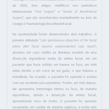
de 2020, dois artigos científicos nos periódicos
internacionais “
Oral Surgery
” e “
Annals of Maxillofacial
Surgery
”, que são reconhecidos mundialmente na área de
Cirurgia e Traumatologia BucoMaxiloFacial.
Na oportunidade foram desenvolvidos dois trabalhos. O
primeiro intitulado “
Late spontaneous dissection of the facial
artery after facial trauma: unprecedented case report
”,
abordou um caso inédito na literatura mundial de uma
dissecção espontânea tardia da artéria facial, em um
paciente que havia sofrido um trauma na face, um mês
antes devido a um coice de um gado, o que fraturou a
mandíbula. Na ocasião, o paciente foi operado e evoluiu
com um excelente pós-operatório. Porém, um mês depois,
ele apresentou hemorragia interna na face, de maneira
espontânea, devido a dissecção da artéria facial,
apresentando risco de morte. O paciente foi operado
novamente, em caráter de extrema urgência, e evolui sem