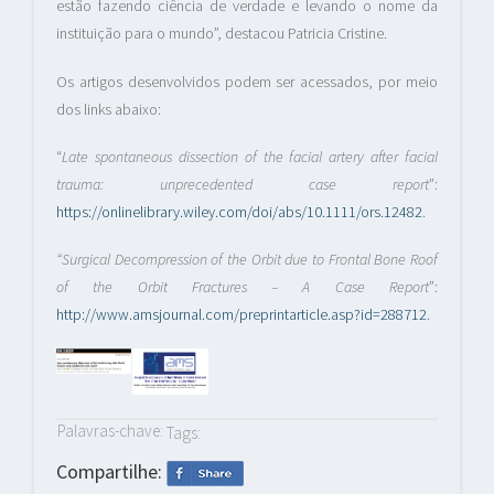
estão fazendo ciência de verdade e levando o nome da
instituição para o mundo”, destacou Patricia Cristine.
Os artigos desenvolvidos podem ser acessados, por meio
dos links abaixo:
“
Late spontaneous dissection of the facial artery after facial
trauma: unprecedented case report
”:
https://onlinelibrary.wiley.com/doi/abs/10.1111/ors.12482
.
“Surgical Decompression of the Orbit due to Frontal Bone Roof
of the Orbit Fractures – A Case Report
”:
http://www.amsjournal.com/preprintarticle.asp?id=288712
.
Palavras-chave:
Tags:
Compartilhe: