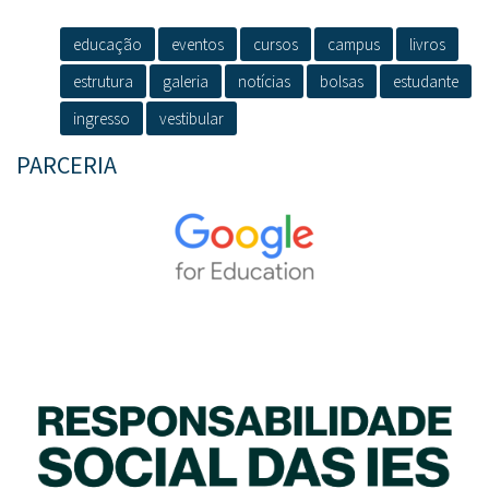
educação
eventos
cursos
campus
livros
estrutura
galeria
notícias
bolsas
estudante
ingresso
vestibular
PARCERIA