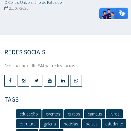
O Centro Universitário de Patos de...
21/07/2026
REDES SOCIAIS
Acompanhe o UNIPAM nas redes sociais.
TAGS
educação
eventos
cursos
campus
livros
estrutura
galeria
notícias
bolsas
estudante