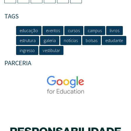
TAGS
educação
eventos
cursos
campus
livros
estrutura
galeria
notícias
bolsas
estudante
ingresso
vestibular
PARCERIA