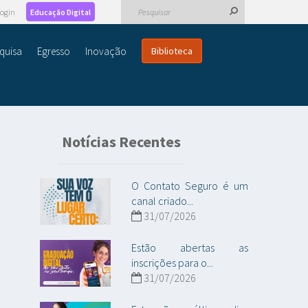
ogin
Educação Digital
quisa
Egresso
Inovação
Biblioteca
Notícias Recentes
O Contato Seguro é um
canal criado...
31/07/2026
Estão abertas as
inscrições para o...
31/07/2026