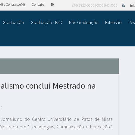
Alto Contraste(4)
Contato
(34) 3823-0300 | 0800 940 4006
L
Graduação
Graduação - EaD
Pós-Graduação
Extensão
Pes
nalismo conclui Mestrado na
7
 Jornalismo do Centro Universitário de Patos de Minas
, o Mestrado em “Tecnologias, Comunicação e Educação”,