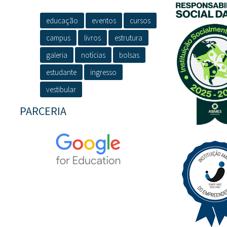
educação
eventos
cursos
campus
livros
estrutura
galeria
notícias
bolsas
estudante
ingresso
vestibular
PARCERIA