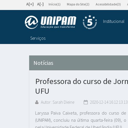
A[+]
A[-]
Início(1)
Mapa do Site(2)
Acessibilidade(3)
Institucional
Serviços
Notícias
Professora do curso de Jor
UFU
Autor: Sarah Dieine
2020-12-14 16:12:13.13
Laryssa Paiva Caixeta, professora do curso de
(UNIPAM), concluiu na última quarta-feira (09)
pela Universidade Federal de Uberlândia (UFU).