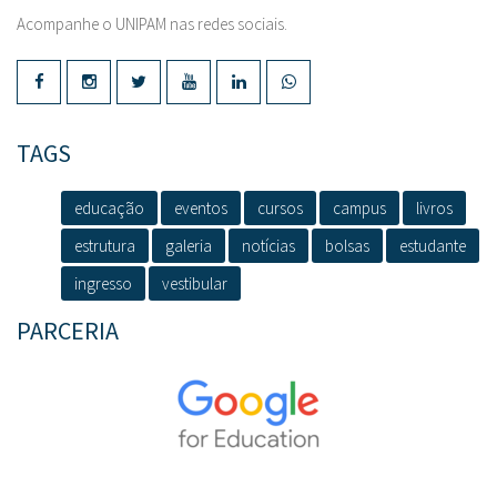
Acompanhe o UNIPAM nas redes sociais.
TAGS
educação
eventos
cursos
campus
livros
estrutura
galeria
notícias
bolsas
estudante
ingresso
vestibular
PARCERIA