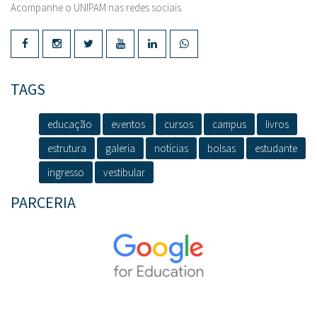
Acompanhe o UNIPAM nas redes sociais.
TAGS
educação
eventos
cursos
campus
livros
estrutura
galeria
notícias
bolsas
estudante
ingresso
vestibular
PARCERIA