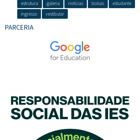
estrutura
galeria
notícias
bolsas
estudante
ingresso
vestibular
PARCERIA