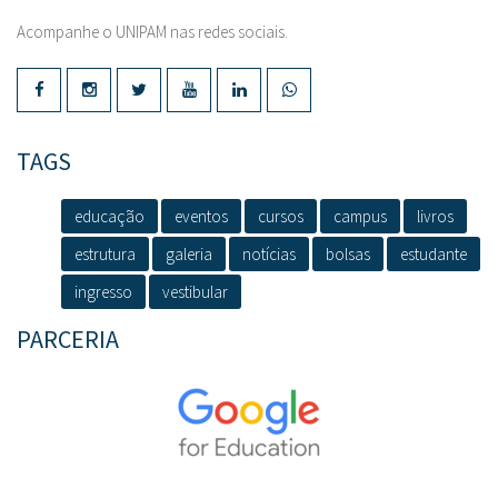
Acompanhe o UNIPAM nas redes sociais.
TAGS
educação
eventos
cursos
campus
livros
estrutura
galeria
notícias
bolsas
estudante
ingresso
vestibular
PARCERIA