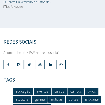
O Centro Universitário de Patos de...
21/07/2026
REDES SOCIAIS
Acompanhe o UNIPAM nas redes sociais.
TAGS
educação
eventos
cursos
campus
livros
estrutura
galeria
notícias
bolsas
estudante