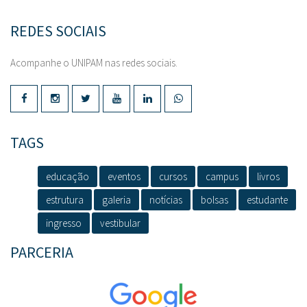
REDES SOCIAIS
Acompanhe o UNIPAM nas redes sociais.
TAGS
educação
eventos
cursos
campus
livros
estrutura
galeria
notícias
bolsas
estudante
ingresso
vestibular
PARCERIA