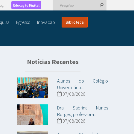
ogin
Educação Digital
quisa
Egresso
Inovação
Biblioteca
Notícias Recentes
Alunos do Colégio
Universitário...
07/08/2026
Dra. Sabrina Nunes
Borges, professora...
07/08/2026