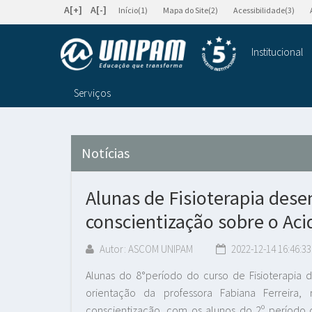
A[+]
A[-]
Início(1)
Mapa do Site(2)
Acessibilidade(3)
Institucional
Serviços
Notícias
Alunas de Fisioterapia des
conscientização sobre o Aci
Autor: ASCOM UNIPAM
2022-12-14 16:46:33
Alunas do 8°período do curso de Fisioterapia d
orientação da professora Fabiana Ferreir
conscientização, com os alunos do 2º período d