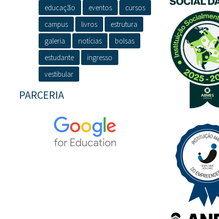
educação
eventos
cursos
campus
livros
estrutura
galeria
notícias
bolsas
estudante
ingresso
vestibular
PARCERIA