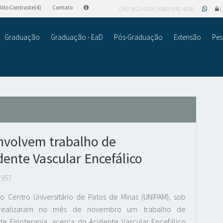
Alto Contraste(4)
Contato
(34) 3823-0300 | 0800 940 4006
L
Graduação
Graduação - EaD
Pós-Graduação
Extensão
Pes
envolvem trabalho de
dente Vascular Encefálico
.957
o Centro Universitário de Patos de Minas (UNIPAM), sob
a, realizaram no mês de novembro um trabalho de
e Fisioterapia, acerca do Acidente Vascular Encefálico