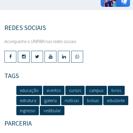
REDES SOCIAIS
Acompanhe o UNIPAM nas redes sociais.
TAGS
educação
eventos
cursos
campus
livros
estrutura
galeria
notícias
bolsas
estudante
ingresso
vestibular
PARCERIA