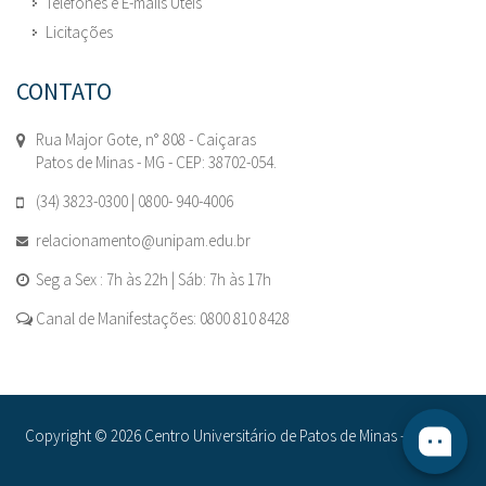
Telefones e E-mails Úteis
Licitações
CONTATO
Rua Major Gote, n° 808 - Caiçaras
Patos de Minas - MG - CEP: 38702-054.
(34) 3823-0300 | 0800- 940-4006
relacionamento@unipam.edu.br
Seg a Sex : 7h às 22h | Sáb: 7h às 17h
Canal de Manifestações: 0800 810 8428
Copyright © 2026 Centro Universitário de Patos de Minas - UNIPAM.