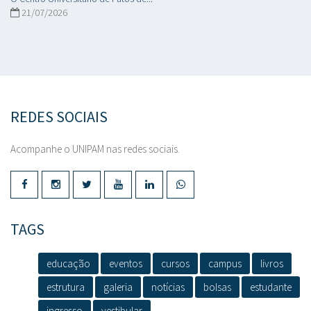
21/07/2026
REDES SOCIAIS
Acompanhe o UNIPAM nas redes sociais.
TAGS
educação
eventos
cursos
campus
livros
estrutura
galeria
notícias
bolsas
estudante
ingresso
vestibular