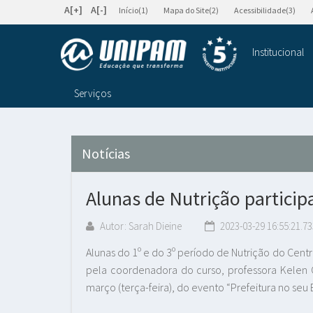
A[+]
A[-]
Início(1)
Mapa do Site(2)
Acessibilidade(3)
Institucional
Serviços
Notícias
Alunas de Nutrição partici
Autor: Sarah Dieine
2023-03-29 16:55:21.73
Alunas do 1º e do 3º período de Nutrição do Cent
pela coordenadora do curso, professora Kelen Cr
março (terça-feira), do evento “Prefeitura no seu 