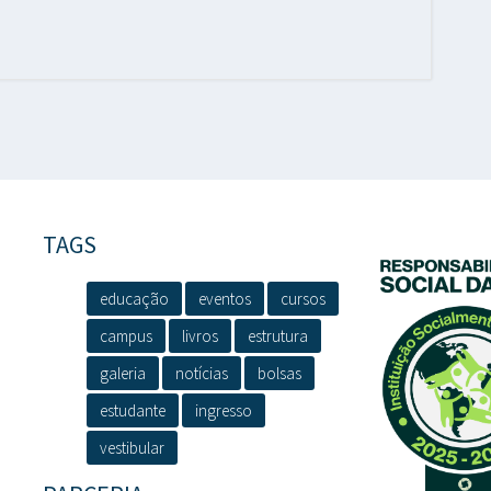
TAGS
educação
eventos
cursos
campus
livros
estrutura
galeria
notícias
bolsas
estudante
ingresso
vestibular