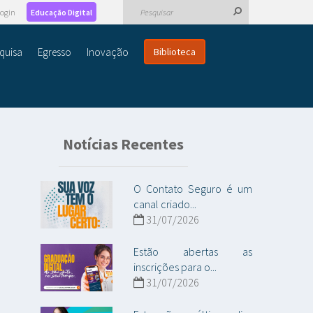
ogin
Educação Digital
quisa
Egresso
Inovação
Biblioteca
Notícias Recentes
O Contato Seguro é um
canal criado...
31/07/2026
Estão abertas as
inscrições para o...
31/07/2026