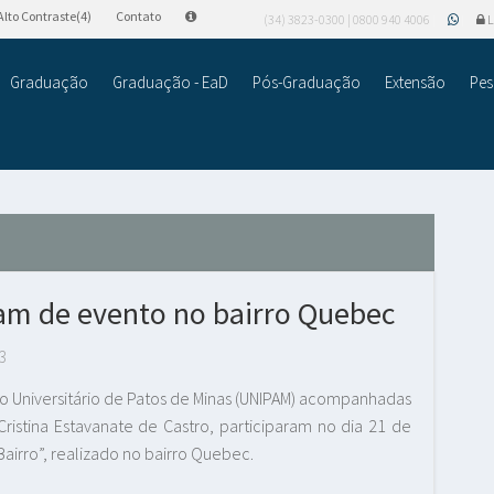
Alto Contraste(4)
Contato
(34) 3823-0300 | 0800 940 4006
L
Graduação
Graduação - EaD
Pós-Graduação
Extensão
Pes
pam de evento no bairro Quebec
3
ro Universitário de Patos de Minas (UNIPAM) acompanhadas
istina Estavanate de Castro, participaram no dia 21 de
Bairro”, realizado no bairro Quebec.