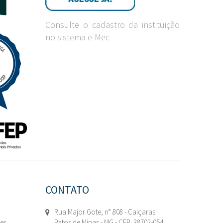
Consulte o cadastro da instituição
no sistema e-Mec
CONTATO
Rua Major Gote, n° 808 - Caiçaras
tes
Patos de Minas - MG - CEP: 38702-054.