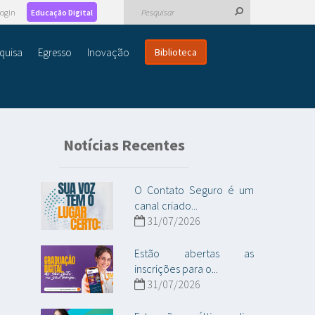
ogin
Educação Digital
quisa
Egresso
Inovação
Biblioteca
Notícias Recentes
O Contato Seguro é um
canal criado...
31/07/2026
Estão abertas as
inscrições para o...
31/07/2026