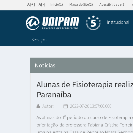
A[+]
A[-]
Início(1)
Mapa do Site(2)
Acessibilidade(3)
Institucional
Serviços
Notícias
Alunas de Fisioterapia rea
Paranaíba
Autor:
2023-07-20 13:57:06.000
As alunas do 1º período do curso de Fisioterapia 
orientação da professora Fabiana Cristina Ferreir
uma palestra na Casa de Repouso Nossa Senho