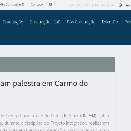
Alto Contraste(4)
Contato
(34) 3823-0300 | 0800 940 4006
L
Graduação
Graduação - EaD
Pós-Graduação
Extensão
Pes
lizam palestra em Carmo do
do Centro Universitário de Patos de Minas (UNIPAM), sob a
a, durante a disciplina de Projeto Integrador, realizaram
ra da Guia em Carmo do Paranaíba, como o tema “Como