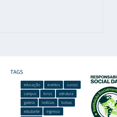
TAGS
educação
eventos
cursos
campus
livros
estrutura
galeria
notícias
bolsas
estudante
ingresso