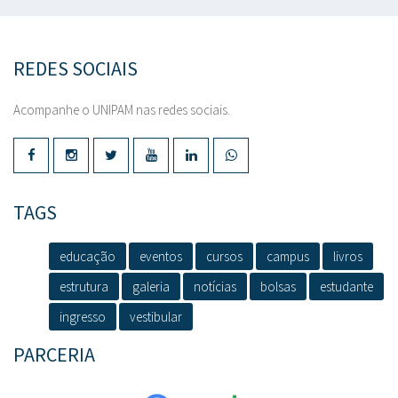
REDES SOCIAIS
Acompanhe o UNIPAM nas redes sociais.
TAGS
educação
eventos
cursos
campus
livros
estrutura
galeria
notícias
bolsas
estudante
ingresso
vestibular
PARCERIA