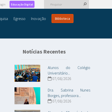
ogin
Educação Digital
quisa
Egresso
Inovação
Biblioteca
Notícias Recentes
Alunos do Colégio
Universitário...
07/08/2026
Dra. Sabrina Nunes
Borges, professora...
07/08/2026