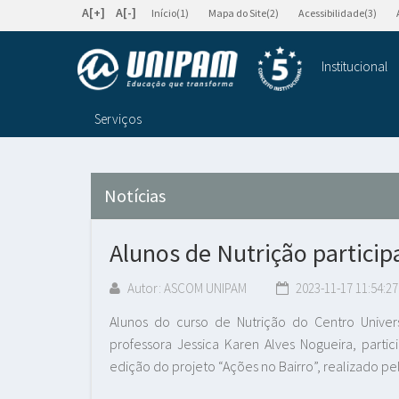
A[+]
A[-]
Início(1)
Mapa do Site(2)
Acessibilidade(3)
Institucional
Serviços
Notícias
Alunos de Nutrição particip
Autor: ASCOM UNIPAM
2023-11-17 11:54:27
Alunos do curso de Nutrição do Centro Univers
professora Jessica Karen Alves Nogueira, part
edição do projeto “Ações no Bairro”, realizado pel