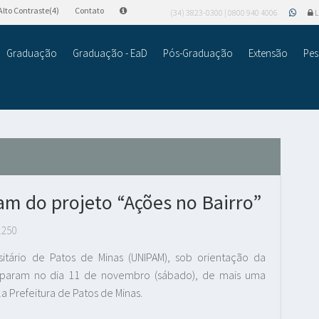
Alto Contraste(4)
Contato
(34) 3823-0300 | 0800 940 4006
L
Graduação
Graduação - EaD
Pós-Graduação
Extensão
Pes
am do projeto “Ações no Bairro”
.250
itário de Patos de Minas (UNIPAM), sob orientação da
iciparam no dia 11 de novembro (sábado), de mais uma
a Prefeitura de Patos de Minas.