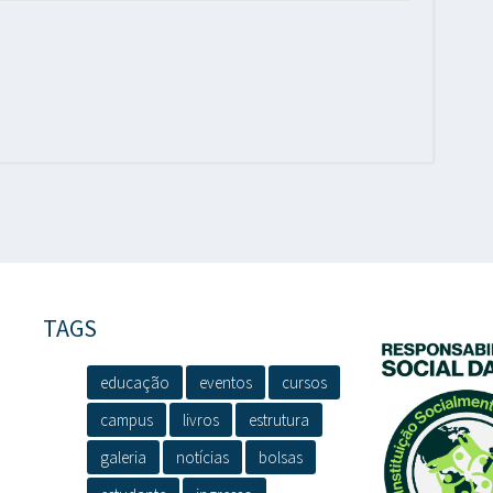
TAGS
educação
eventos
cursos
campus
livros
estrutura
galeria
notícias
bolsas