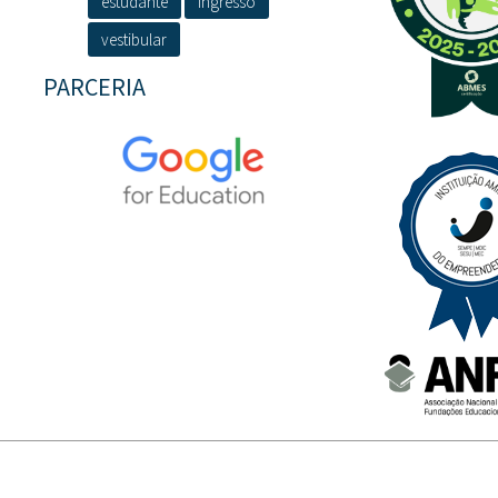
estudante
ingresso
vestibular
PARCERIA