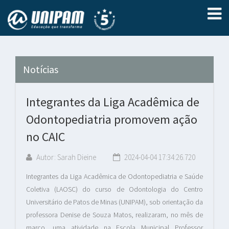
Notícias
Integrantes da Liga Acadêmica de
Odontopediatria promovem ação
no CAIC
Autor: Sarah Dieine
2024-04-04 17:34:26.720
Integrantes da Liga Acadêmica de Odontopediatria e Saúde
Coletiva (LAOSC) do curso de Odontologia do Centro
Universitário de Patos de Minas (UNIPAM), sob orientação da
professora Denise de Souza Matos, realizaram, no mês de
março, uma atividade na Escola Municipal Professor