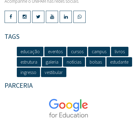
Acompanhe o UNIPAM nas redes sociais.
TAGS
educação
eventos
cursos
campus
livros
estrutura
galeria
notícias
bolsas
estudante
ingresso
vestibular
PARCERIA