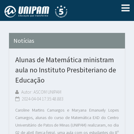
Notícias
Alunas de Matemática ministram
aula no Instituto Presbiteriano de
Educação
Autor: ASCOM UNIPAM
2024-04-04 17:35:48.883
Caroline Martins Camargos e Maryana Emanuely Lopes
Camargos, alunas do curso de Matemática EAD do Centro
Universitário de Patos de Minas (UNIPAM) realizaram, no dia
02 de abril (terça-feira), uma aula com os estudantes do 8º