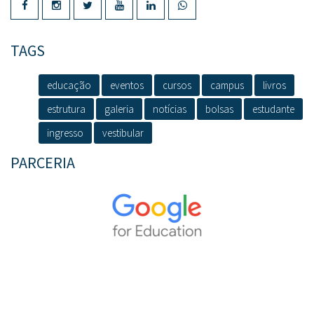
TAGS
educação
eventos
cursos
campus
livros
estrutura
galeria
notícias
bolsas
estudante
ingresso
vestibular
PARCERIA