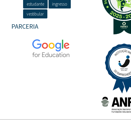
estudante
ingresso
vestibular
PARCERIA