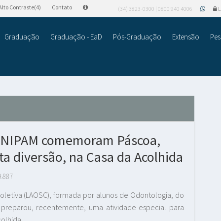
Alto Contraste(4)
Contato
(34) 3823-0300 | 0800 940 4006
L
Graduação
Graduação - EaD
Pós-Graduação
Extensão
Pes
 UNIPAM comemoram Páscoa,
a diversão, na Casa da Acolhida
9.887
letiva (LAOSC), formada por alunos de Odontologia, do
) preparou, recentemente, uma atividade especial para
olhida.