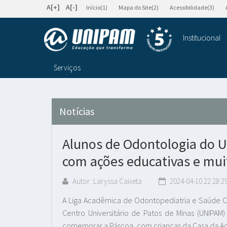
A[+]
A[-]
Início(1)
Mapa do Site(2)
Acessibilidade(3)
Institucional
Serviços
Notícias
Alunos de Odontologia do
com ações educativas e muit
Autor: Laryssa Caixeta
2024-04-10 22:28:2
A Liga Acadêmica de Odontopediatria e Saúde Co
Centro Universitário de Patos de Minas (UNIPAM
comemorar a Páscoa, com crianças da Casa da Ac