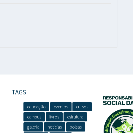
TAGS
educação
eventos
cursos
campus
livros
estrutura
galeria
notícias
bolsas