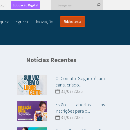
ogin
Educação Digital
quisa
Egresso
Inovação
Biblioteca
Notícias Recentes
O Contato Seguro é um
canal criado...
31/07/2026
Estão abertas as
inscrições para o...
31/07/2026