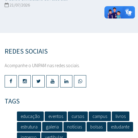
21/07/2026
REDES SOCIAIS
Acompanhe o UNIPAM nas redes sociais.
TAGS
educação
eventos
cursos
campus
livros
estrutura
galeria
notícias
bolsas
estudante
ingresso
vestibular