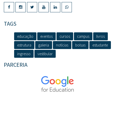
TAGS
educação
eventos
cursos
campus
livros
estrutura
galeria
notícias
bolsas
estudante
ingresso
vestibular
PARCERIA