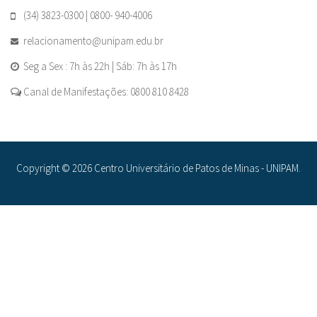
(34) 3823-0300 | 0800- 940-4006
relacionamento@unipam.edu.br
Seg a Sex : 7h às 22h | Sáb: 7h às 17h
Canal de Manifestações: 0800 810 8428
Copyright © 2026 Centro Universitário de Patos de Minas - UNIPAM.