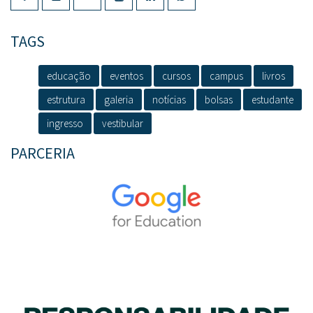
TAGS
educação
eventos
cursos
campus
livros
estrutura
galeria
notícias
bolsas
estudante
ingresso
vestibular
PARCERIA