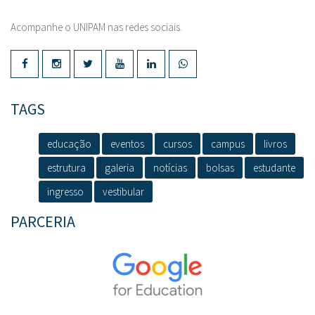
Acompanhe o UNIPAM nas redes sociais.
TAGS
educação
eventos
cursos
campus
livros
estrutura
galeria
notícias
bolsas
estudante
ingresso
vestibular
PARCERIA