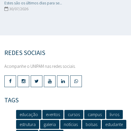
Estes são os últimos dias para se...
30/07/2026
REDES SOCIAIS
Acompanhe o UNIPAM nas redes sociais.
TAGS
educação
eventos
cursos
campus
livros
estrutura
galeria
notícias
bolsas
estudante