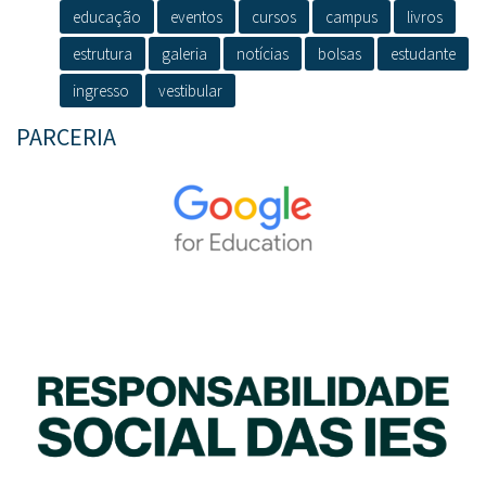
educação
eventos
cursos
campus
livros
estrutura
galeria
notícias
bolsas
estudante
ingresso
vestibular
PARCERIA