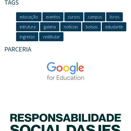
TAGS
educação
eventos
cursos
campus
livros
estrutura
galeria
notícias
bolsas
estudante
ingresso
vestibular
PARCERIA