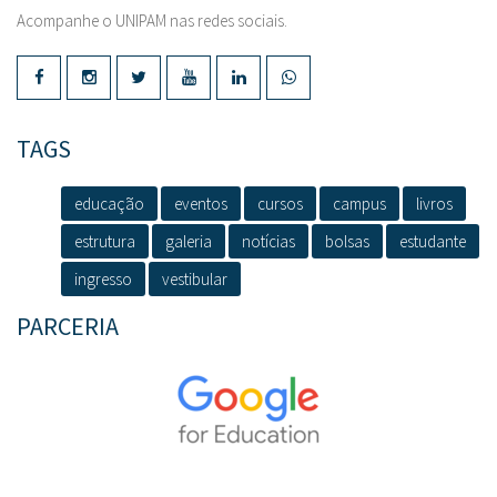
Acompanhe o UNIPAM nas redes sociais.
TAGS
educação
eventos
cursos
campus
livros
estrutura
galeria
notícias
bolsas
estudante
ingresso
vestibular
PARCERIA