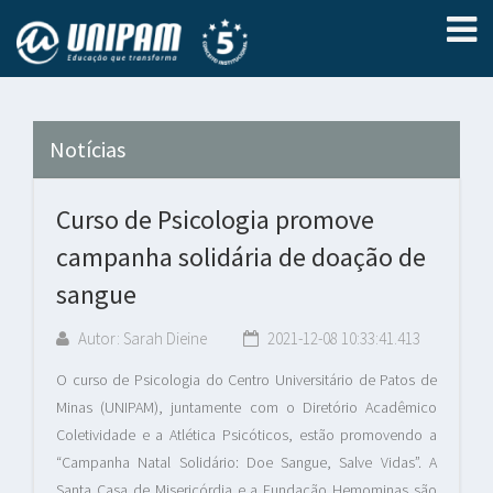
Notícias
Curso de Psicologia promove
campanha solidária de doação de
sangue
Autor: Sarah Dieine
2021-12-08 10:33:41.413
O curso de Psicologia do Centro Universitário de Patos de
Minas (UNIPAM), juntamente com o Diretório Acadêmico
Coletividade e a Atlética Psicóticos, estão promovendo a
“Campanha Natal Solidário: Doe Sangue, Salve Vidas”. A
Santa Casa de Misericórdia e a Fundação Hemominas são