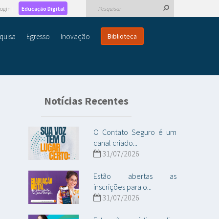
ogin
Educação Digital
quisa
Egresso
Inovação
Biblioteca
Notícias Recentes
O Contato Seguro é um
canal criado...
31/07/2026
Estão abertas as
inscrições para o...
31/07/2026