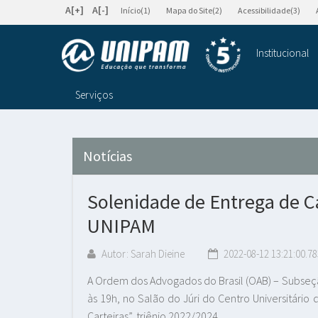
A[+]
A[-]
Início(1)
Mapa do Site(2)
Acessibilidade(3)
Institucional
Serviços
Notícias
Solenidade de Entrega de Ca
UNIPAM
Autor: Sarah Dieine
2022-08-12 13:21:00.78
A Ordem dos Advogados do Brasil (OAB) – Subseçã
às 19h, no Salão do Júri do Centro Universitário
Carteiras”, triênio 2022/2024.