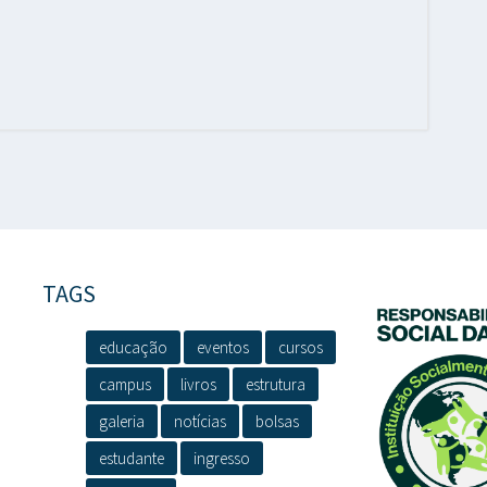
TAGS
educação
eventos
cursos
campus
livros
estrutura
galeria
notícias
bolsas
estudante
ingresso