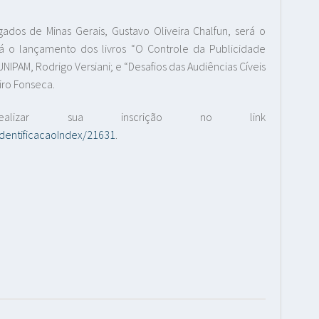
ados de Minas Gerais, Gustavo Oliveira Chalfun, será o
á o lançamento dos livros “O Controle da Publicidade
UNIPAM, Rodrigo Versiani; e “Desafios das Audiências Cíveis
iro Fonseca.
ealizar sua inscrição no link
IdentificacaoIndex/21631
.