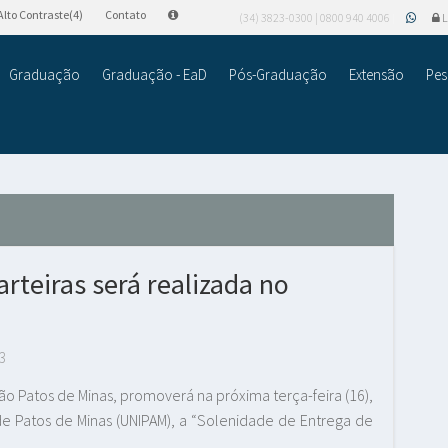
Alto Contraste(4)
Contato
(34) 3823-0300 | 0800 940 4006
L
Graduação
Graduação - EaD
Pós-Graduação
Extensão
Pes
rteiras será realizada no
3
o Patos de Minas, promoverá na próxima terça-feira (16),
 de Patos de Minas (UNIPAM), a “Solenidade de Entrega de