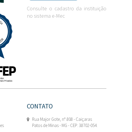
Consulte o cadastro da instituição
no sistema e-Mec
CONTATO
Rua Major Gote, n° 808 - Caiçaras
tes
Patos de Minas - MG - CEP: 38702-054.