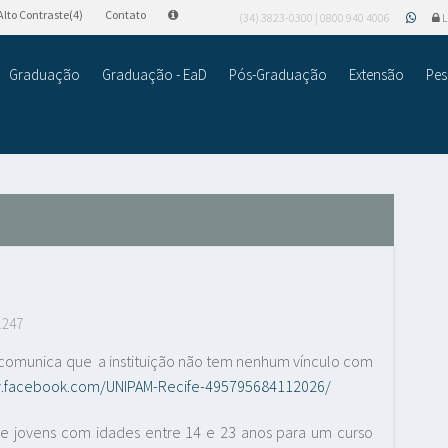
Alto Contraste(4)
Contato
(34) 3823-0300 | 0800 940 4006
L
Graduação
Graduação - EaD
Pós-Graduação
Extensão
Pes
.247
M) comunica que a instituição não tem nenhum vínculo com
w.facebook.com/UNIPAM-Recife-495795684112026/
e jovens com idades entre 14 e 23 anos para um curso