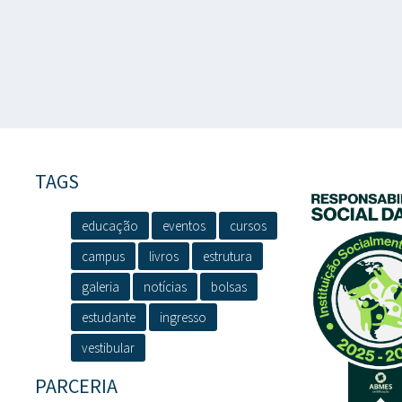
TAGS
educação
eventos
cursos
campus
livros
estrutura
galeria
notícias
bolsas
estudante
ingresso
vestibular
PARCERIA