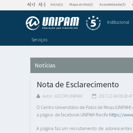
A[+]
A[-]
Início(1)
Mapa do Site(2)
Acessibilidade(3)
Institucional
Serviços
Notícias
Nota de Esclarecimento
Autor: ASCOM UNIPAM
2017-12-04 09:28:47
O Centro Universitário de Patos de Minas (UNIPA
a página de facebook UNIPAM-Recife
https://ww
A página faz um recrutamento de adolescentes 