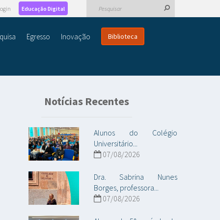
ogin
Educação Digital
quisa
Egresso
Inovação
Biblioteca
Notícias Recentes
Alunos do Colégio
Universitário...
07/08/2026
Dra. Sabrina Nunes
Borges, professora...
07/08/2026