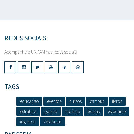
REDES SOCIAIS
Acompanhe o UNIPAM nas redes sociais.
TAGS
educação
eventos
cursos
campus
livros
estrutura
galeria
notícias
bolsas
estudante
ingresso
vestibular