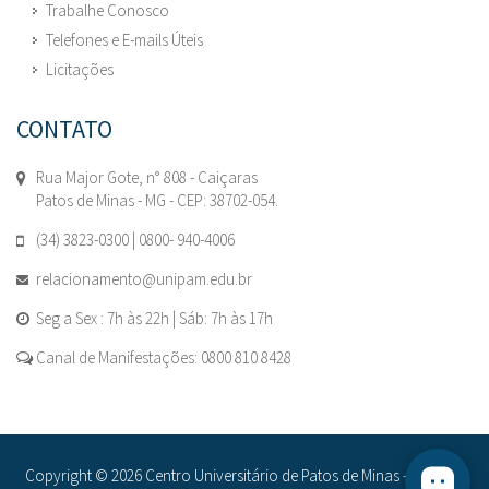
Trabalhe Conosco
Telefones e E-mails Úteis
Licitações
CONTATO
Rua Major Gote, n° 808 - Caiçaras
Patos de Minas - MG - CEP: 38702-054.
(34) 3823-0300 | 0800- 940-4006
relacionamento@unipam.edu.br
Seg a Sex : 7h às 22h | Sáb: 7h às 17h
Canal de Manifestações: 0800 810 8428
Copyright © 2026 Centro Universitário de Patos de Minas - UNIPAM.