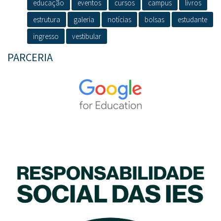
educação
eventos
cursos
campus
livros
estrutura
galeria
notícias
bolsas
estudante
ingresso
vestibular
PARCERIA