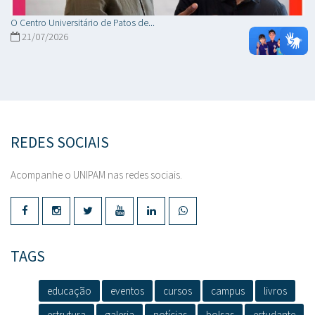
O Centro Universitário de Patos de...
21/07/2026
REDES SOCIAIS
Acompanhe o UNIPAM nas redes sociais.
TAGS
educação
eventos
cursos
campus
livros
estrutura
galeria
notícias
bolsas
estudante