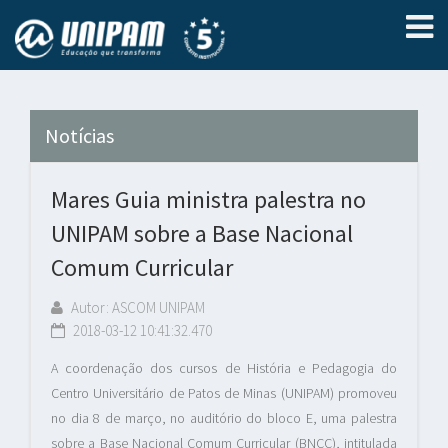
Notícias
Mares Guia ministra palestra no
UNIPAM sobre a Base Nacional
Comum Curricular
Autor: ASCOM UNIPAM
2018-03-12 10:41:32.470
A coordenação dos cursos de História e Pedagogia do
Centro Universitário de Patos de Minas (UNIPAM) promoveu
no dia 8 de março, no auditório do bloco E, uma palestra
sobre a Base Nacional Comum Curricular (BNCC), intitulada