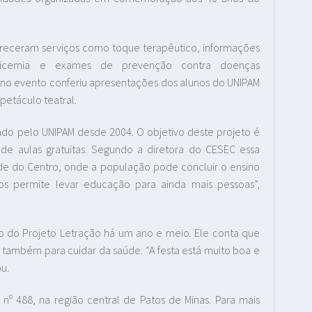
ereceram serviços como toque terapêutico, informações
e glicemia e exames de prevenção contra doenças
e no evento conferiu apresentações dos alunos do UNIPAM
petáculo teatral.
ado pelo UNIPAM desde 2004. O objetivo deste projeto é
o de aulas gratuitas. Segundo a diretora do CESEC essa
ede do Centro, onde a população pode concluir o ensino
s permite levar educação para ainda mais pessoas”,
no do Projeto Letração há um ano e meio. Ele conta que
também para cuidar da saúde. “A festa está muito boa e
ou.
nº 488, na região central de Patos de Minas. Para mais