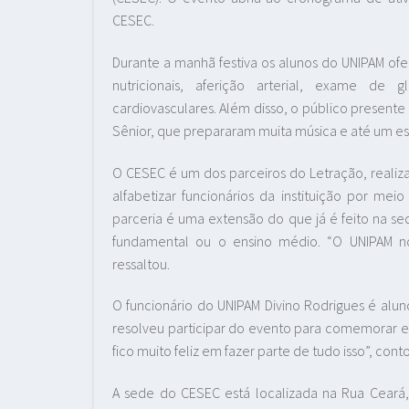
CESEC.
Durante a manhã festiva os alunos do UNIPAM of
nutricionais, aferição arterial, exame d
cardiovasculares. Além disso, o público present
Sênior, que prepararam muita música e até um es
O CESEC é um dos parceiros do Letração, realiz
alfabetizar funcionários da instituição por mei
parceria é uma extensão do que já é feito na s
fundamental ou o ensino médio. “O UNIPAM no
ressaltou.
O funcionário do UNIPAM Divino Rodrigues é alu
resolveu participar do evento para comemorar e 
fico muito feliz em fazer parte de tudo isso”, cont
A sede do CESEC está localizada na Rua Ceará, 