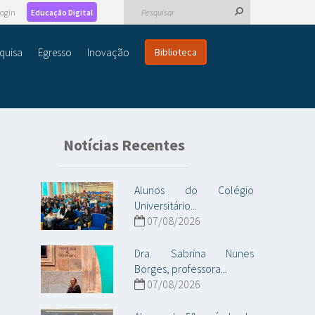
ogin
Educação Digital
quisa
Egresso
Inovação
Biblioteca
Notícias Recentes
Alunos do Colégio
Universitário...
07/08/2026
Dra. Sabrina Nunes
Borges, professora...
07/08/2026