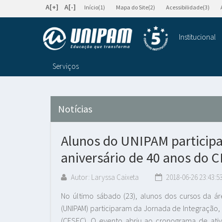
A[+]
A[-]
Início(1)
Mapa do Site(2)
Acessibilidade(3)
Institucional
Serviços
Notícias
Alunos do UNIPAM partici
aniversário de 40 anos do 
Autor: Laryssa Caixeta
2018-06-26 23:43:5
No último sábado (23), alunos dos cursos da ár
(UNIPAM) participaram da Jornada de Integração,
(CESEC). O evento abriu ao cronograma de at