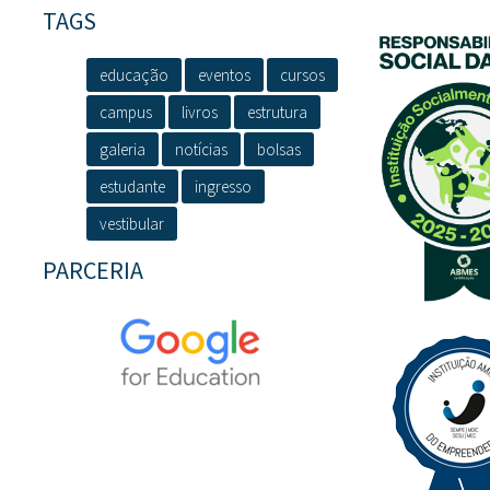
TAGS
educação
eventos
cursos
campus
livros
estrutura
galeria
notícias
bolsas
estudante
ingresso
vestibular
PARCERIA