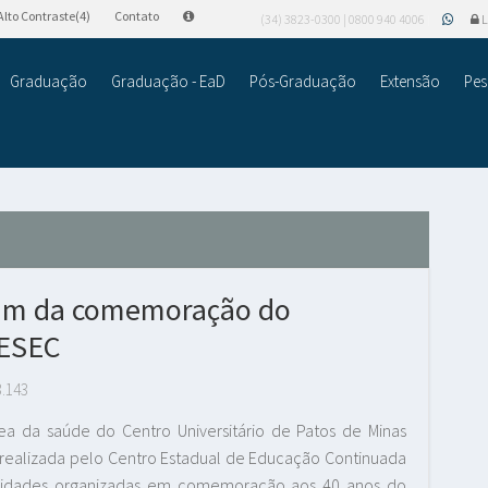
Alto Contraste(4)
Contato
(34) 3823-0300 | 0800 940 4006
L
Graduação
Graduação - EaD
Pós-Graduação
Extensão
Pes
pam da comemoração do
CESEC
3.143
ea da saúde do Centro Universitário de Patos de Minas
 realizada pelo Centro Estadual de Educação Continuada
ividades organizadas em comemoração aos 40 anos do