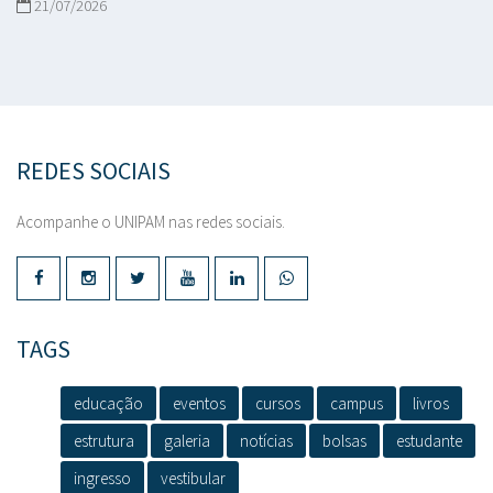
21/07/2026
REDES SOCIAIS
Acompanhe o UNIPAM nas redes sociais.
TAGS
educação
eventos
cursos
campus
livros
estrutura
galeria
notícias
bolsas
estudante
ingresso
vestibular