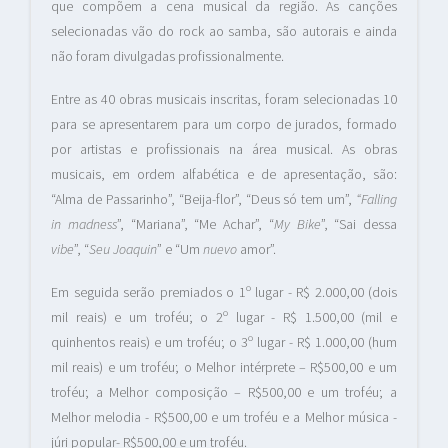
que compõem a cena musical da região. As canções
selecionadas vão do rock ao samba, são autorais e ainda
não foram divulgadas profissionalmente.
Entre as 40 obras musicais inscritas, foram selecionadas 10
para se apresentarem para um corpo de jurados, formado
por artistas e profissionais na área musical. As obras
musicais, em ordem alfabética e de apresentação, são:
“Alma de Passarinho”, “Beija-flor”, “Deus só tem um”,
“Falling
in madness
”, “Mariana”, “Me Achar”, “
My Bike
”, “Sai dessa
vibe
”, “
Seu Joaquin
” e “Um
nuevo
amor”.
Em seguida serão premiados o 1º lugar - R$ 2.000,00 (dois
mil reais) e um troféu; o 2º lugar - R$ 1.500,00 (mil e
quinhentos reais) e um troféu; o 3º lugar - R$ 1.000,00 (hum
mil reais) e um troféu; o Melhor intérprete – R$500,00 e um
troféu; a Melhor composição – R$500,00 e um troféu; a
Melhor melodia - R$500,00 e um troféu e a Melhor música -
júri popular- R$500,00 e um troféu.