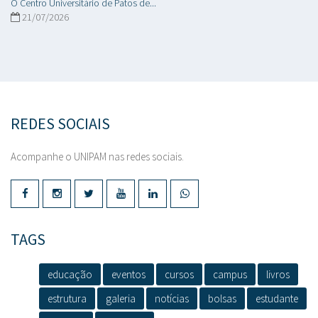
O Centro Universitário de Patos de...
21/07/2026
REDES SOCIAIS
Acompanhe o UNIPAM nas redes sociais.
TAGS
educação
eventos
cursos
campus
livros
estrutura
galeria
notícias
bolsas
estudante