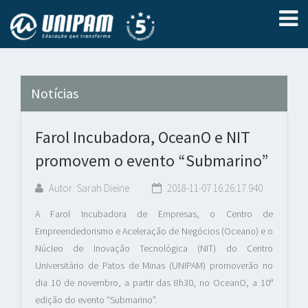
Notícias
Farol Incubadora, OceanO e NIT
promovem o evento “Submarino”
Autor: Sarah Dieine
2018-11-07 16:26:17.940
A Farol Incubadora de Empresas, o Centro de
Empreendedorismo e Aceleração de Negócios (Oceano) e o
Núcleo de Inovação Tecnológica (NIT) do Centro
Universitário de Patos de Minas (UNIPAM) promoverão no
dia 10 de novembro, a partir das 8h30, no OceanO, a 10ª
edição do evento “Submarino”.