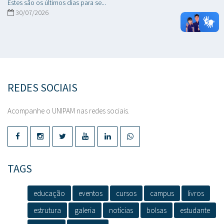
Estes são os últimos dias para se...
30/07/2026
REDES SOCIAIS
Acompanhe o UNIPAM nas redes sociais.
TAGS
educação
eventos
cursos
campus
livros
estrutura
galeria
notícias
bolsas
estudante