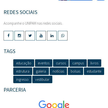
REDES SOCIAIS
Acompanhe o UNIPAM nas redes sociais.
TAGS
educação
eventos
cursos
campus
livros
estrutura
galeria
notícias
bolsas
estudante
ingresso
vestibular
PARCERIA