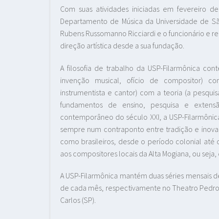
Com suas atividades iniciadas em fevereiro d
Departamento de Música da Universidade de São
Rubens Russomanno Ricciardi e o funcionário e r
direção artística desde a sua fundação.
A filosofia de trabalho da USP-Filarmônica co
invenção musical, ofício de compositor) 
instrumentista e cantor) com a teoria (a pesqui
fundamentos de ensino, pesquisa e extensã
contemporâneo do século XXI, a USP-Filarmônica 
sempre num contraponto entre tradição e inova
como brasileiros, desde o período colonial a
aos compositores locais da Alta Mogiana, ou seja
A USP-Filarmônica mantém duas séries mensais de
de cada mês, respectivamente no Theatro Pedro I
Carlos (SP).