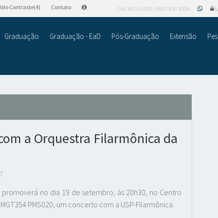
Alto Contraste(4)
Contato
(34) 3823-0300 | 0800 940 4006
L
Graduação
Graduação - EaD
Pós-Graduação
Extensão
Pes
om a Orquestra Filarmônica da
7
M) promoverá no dia 19 de setembro, às 20h30, no Centro
R MGT354 PMS020, um concerto com a USP-Filarmônica.