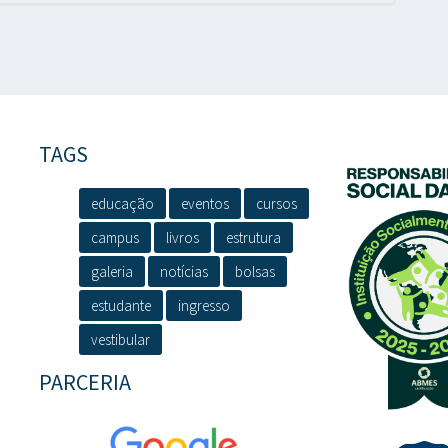
TAGS
educação
eventos
cursos
campus
livros
estrutura
galeria
notícias
bolsas
estudante
ingresso
vestibular
PARCERIA