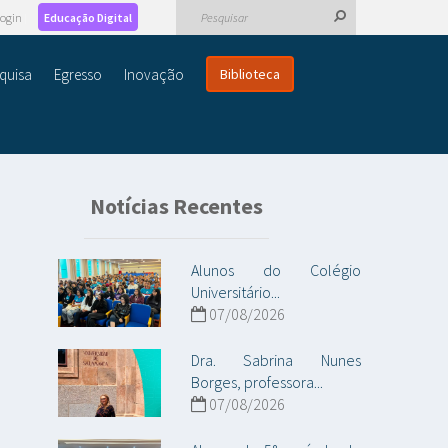
ogin
Educação Digital
quisa
Egresso
Inovação
Biblioteca
Notícias Recentes
Alunos do Colégio
Universitário...
07/08/2026
Dra. Sabrina Nunes
Borges, professora...
07/08/2026