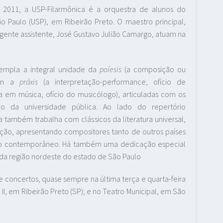
e 2011, a USP-Filarmônica é a orquestra de alunos do
 Paulo (USP), em Ribeirão Preto. O maestro principal,
egente assistente, José Gustavo Julião Camargo, atuam na
ntempla a integral unidade da
poíesis
(a composição ou
com a
práxis
(a interpretação-performance, ofício de
sa em música, ofício do musicólogo), articuladas com os
o da universidade pública. Ao lado do repertório
também trabalha com clássicos da literatura universal,
ção, apresentando compositores tanto de outros países
té o contemporâneo. Há também uma dedicação especial
, da região nordeste do estado de São Paulo
 concertos, quase sempre na última terça e quarta-feira
I, em Ribeirão Preto (SP); e no Teatro Municipal, em São