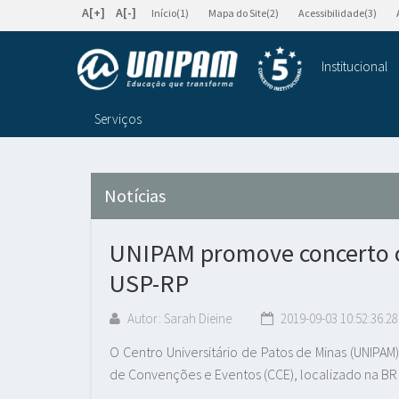
A[+]
A[-]
Início(1)
Mapa do Site(2)
Acessibilidade(3)
Institucional
Serviços
Notícias
UNIPAM promove concerto c
USP-RP
Autor: Sarah Dieine
2019-09-03 10:52:36.28
O Centro Universitário de Patos de Minas (UNIPA
de Convenções e Eventos (CCE), localizado na B