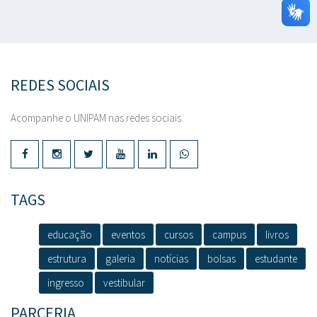
REDES SOCIAIS
Acompanhe o UNIPAM nas redes sociais.
TAGS
educação
eventos
cursos
campus
livros
estrutura
galeria
notícias
bolsas
estudante
ingresso
vestibular
PARCERIA