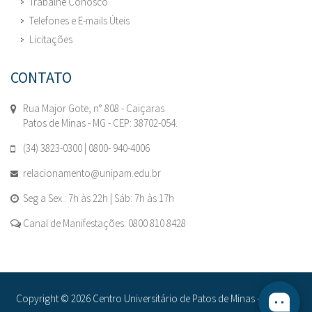
Trabalhe Conosco
Telefones e E-mails Úteis
Licitações
CONTATO
Rua Major Gote, n° 808 - Caiçaras
Patos de Minas - MG - CEP: 38702-054.
(34) 3823-0300 | 0800- 940-4006
relacionamento@unipam.edu.br
Seg a Sex : 7h às 22h | Sáb: 7h às 17h
Canal de Manifestações: 0800 810 8428
Copyright © 2026 Centro Universitário de Patos de Minas - UNIPAM.