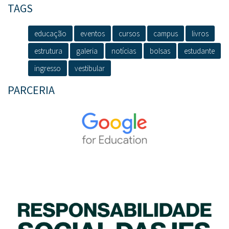
TAGS
educação
eventos
cursos
campus
livros
estrutura
galeria
notícias
bolsas
estudante
ingresso
vestibular
PARCERIA