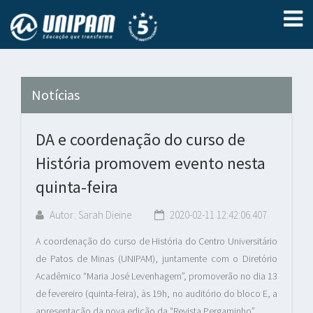
Notícias
DA e coordenação do curso de
História promovem evento nesta
quinta-feira
Autor: Sarah Dieine
2020-02-11 12:42:06.407
A coordenação do curso de História do Centro Universitário
de Patos de Minas (UNIPAM), juntamente com o Diretório
Acadêmico “Maria José Levenhagem”, promoverão no dia 13
de fevereiro (quinta-feira), às 19h, no auditório do bloco E, a
apresentação da nova edição da “Revista Pergaminho”.