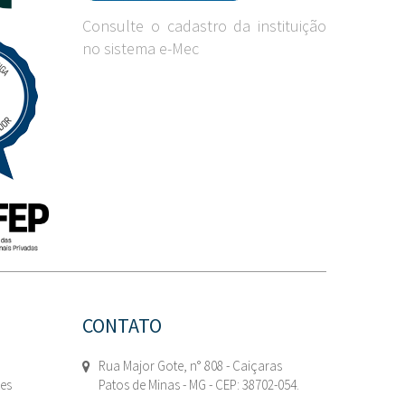
Consulte o cadastro da instituição
no sistema e-Mec
CONTATO
Rua Major Gote, n° 808 - Caiçaras
tes
Patos de Minas - MG - CEP: 38702-054.