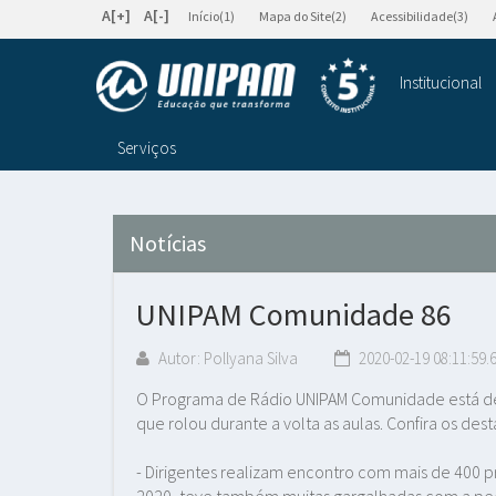
A[+]
A[-]
Início(1)
Mapa do Site(2)
Acessibilidade(3)
Institucional
Serviços
Notícias
UNIPAM Comunidade 86
Autor: Pollyana Silva
2020-02-19 08:11:59.
O Programa de Rádio UNIPAM Comunidade está de v
que rolou durante a volta as aulas. Confira os de
- Dirigentes realizam encontro com mais de 400 
2020, teve também muitas gargalhadas com a peç