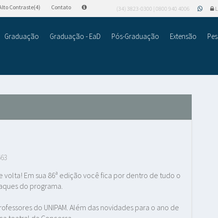
Alto Contraste(4)
Contato
(34) 3823-0300 | 0800 940 4006
L
Graduação
Graduação - EaD
Pós-Graduação
Extensão
Pes
663
olta! Em sua 86ª edição você fica por dentro de tudo o
staques do programa.
professores do UNIPAM. Além das novidades para o ano de
a teatral da Concessa.