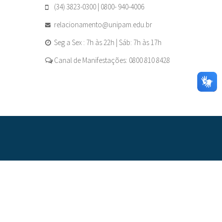
(34) 3823-0300 | 0800- 940-4006
relacionamento@unipam.edu.br
Seg a Sex : 7h às 22h | Sáb: 7h às 17h
Canal de Manifestações: 0800 810 8428