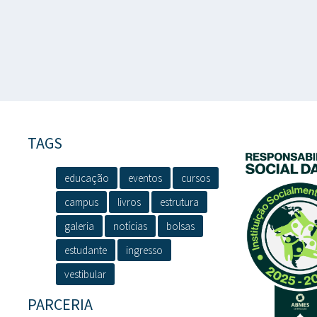
TAGS
educação
eventos
cursos
campus
livros
estrutura
galeria
notícias
bolsas
estudante
ingresso
vestibular
PARCERIA