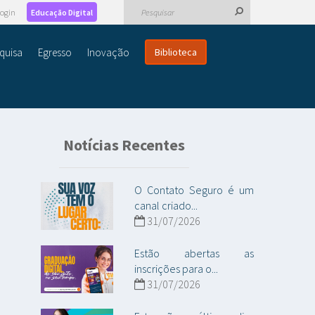
ogin
Educação Digital
quisa
Egresso
Inovação
Biblioteca
Notícias Recentes
O Contato Seguro é um
canal criado...
31/07/2026
Estão abertas as
inscrições para o...
31/07/2026