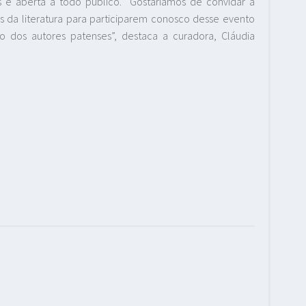
 é aberta a todo público. “Gostaríamos de convidar a
da literatura para participarem conosco desse evento
 dos autores patenses”, destaca a curadora, Cláudia