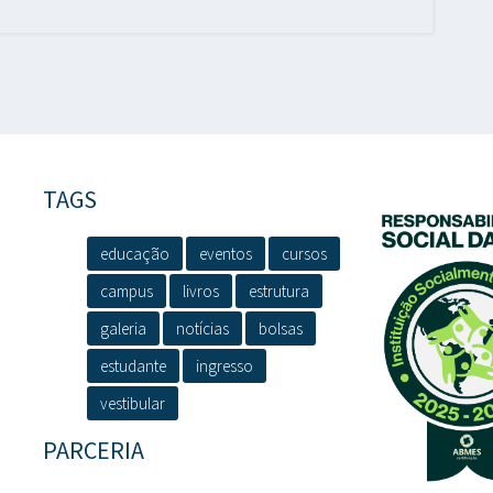
TAGS
educação
eventos
cursos
campus
livros
estrutura
galeria
notícias
bolsas
estudante
ingresso
vestibular
PARCERIA