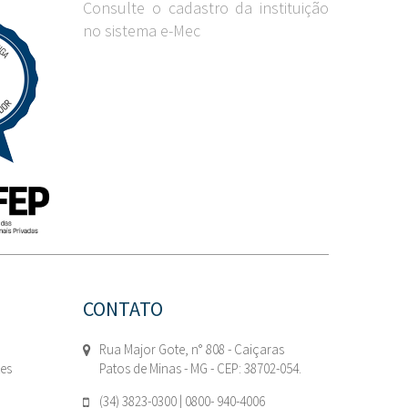
Consulte o cadastro da instituição
no sistema e-Mec
CONTATO
Rua Major Gote, n° 808 - Caiçaras
tes
Patos de Minas - MG - CEP: 38702-054.
(34) 3823-0300 | 0800- 940-4006