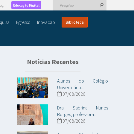
ogin
Educação Digital
quisa
Egresso
Inovação
Biblioteca
Notícias Recentes
Alunos do Colégio
Universitário...
07/08/2026
Dra. Sabrina Nunes
Borges, professora...
07/08/2026