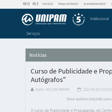
A[+]
A[-]
Início(1)
Mapa do Site(2)
Acessibilidade(3)
Institucional
Serviços
Notícias
Curso de Publicidade e Pro
Autógrafos”
Autor: ASCOM UNIPAM
2022-09-26 10:19:23
Nove autores lançarão suas obras 
O curso de Publicidade e Propaganda, do Centro 