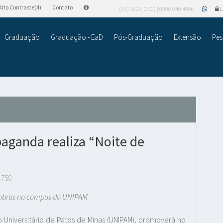
Alto Contraste(4)
Contato
(34) 3823-0300 | 0800 940 4006
L
Graduação
Graduação - EaD
Pós-Graduação
Extensão
Pes
paganda realiza “Noite de
.750
no campus do UNIPAM
Universitário de Patos de Minas (UNIPAM), promoverá no