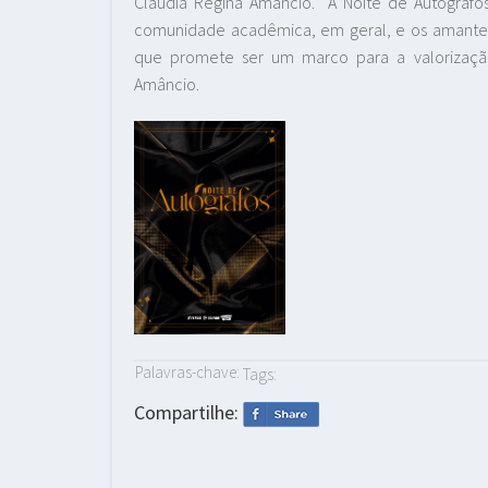
Cláudia Regina Amâncio. A Noite de Autógrafos
comunidade acadêmica, em geral, e os amantes 
que promete ser um marco para a valorização
Amâncio.
Palavras-chave:
Tags:
Compartilhe: