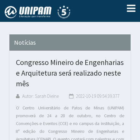
Notícias
Congresso Mineiro de Engenharias
e Arquitetura será realizado neste
mês
Autor: Sarah Dieine
2022-10-19 09:54:39.377
O Centro Universitário de Patos de Minas (UNIPAM)
promoverá de 24 a 28 de outubro, no Centro de
Convenções e Eventos (CCE) e no campus da instituição, a
8ª edição do Congresso Mineiro de Engenharias e
Arquitetura (CENAR). O evento contará com palestras e com