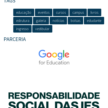
TAGS
educação
eventos
cursos
campus
livros
estrutura
galeria
notícias
bolsas
estudante
ingresso
vestibular
PARCERIA