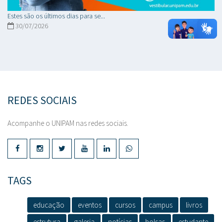
Estes são os últimos dias para se...
30/07/2026
REDES SOCIAIS
Acompanhe o UNIPAM nas redes sociais.
TAGS
educação
eventos
cursos
campus
livros
estrutura
galeria
notícias
bolsas
estudante