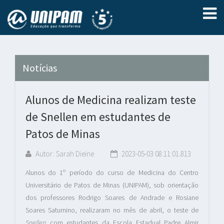
Notícias
Alunos de Medicina realizam teste
de Snellen em estudantes de
Patos de Minas
Autor: Sarah Dieine
2023-05-03 08:11:01.813
Alunos do 1º período do curso de Medicina do Centro
Universitário de Patos de Minas (UNIPAM), sob orientação
dos professores Rodrigo Soares de Andrade e Rosiane
Soares Saturnino, realizaram no mês de abril, o teste de
Snellen
com estudantes da Escola Estadual Padre Almir